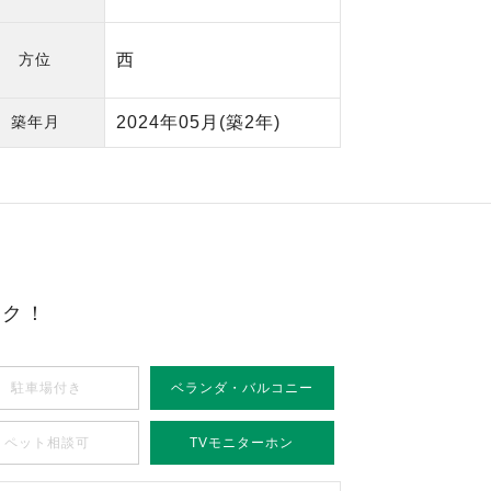
方位
西
築年月
2024年05月
(築2年)
ック！
駐車場付き
ベランダ・バルコニー
ペット相談可
TVモニターホン