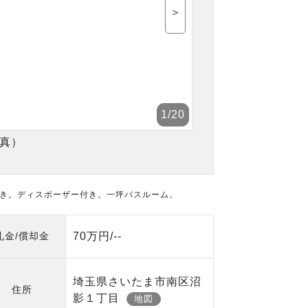
＞
1
/20
真）
付き。ディスポーザー付き。一坪バスルーム。
礼金/償却金
70万円/--
埼玉県さいたま市南区沼
住所
影１丁目
地図