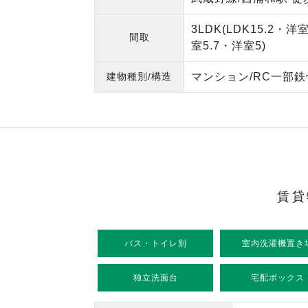
3LDK(LDK15.2・洋
間取
室5.7・洋室5)
建物種別/構造
マンション/RC一部
賃貸
バス・トイレ別
室内洗濯機置き
独立洗面台
宅配ボックス