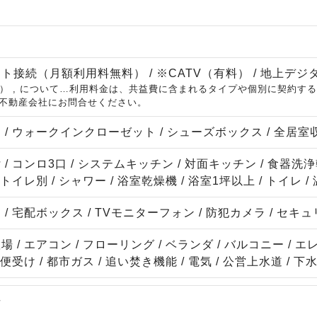
ト接続（月額利用料無料） / ※CATV（有料） / 地上デジ
有料） , について…利用料金は、共益費に含まれるタイプや個別に契約
不動産会社にお問合せください。
 / ウォークインクローゼット / シューズボックス / 全居室
/ コンロ3口 / システムキッチン / 対面キッチン / 食器洗
・トイレ別 / シャワー / 浴室乾燥機 / 浴室1坪以上 / トイレ 
/ 宅配ボックス / TVモニターフォン / 防犯カメラ / セ
 / エアコン / フローリング / ベランダ / バルコニー / 
便受け / 都市ガス / 追い焚き機能 / 電気 / 公営上水道 / 下
場