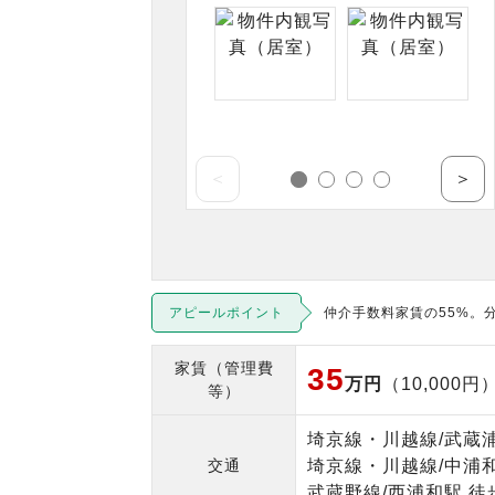
＜
＞
アピールポイント
仲介手数料家賃の55%。
家賃（管理費
35
万円
（10,000円
等）
埼京線・川越線/武蔵浦
交通
埼京線・川越線/中浦和
武蔵野線/西浦和駅 徒