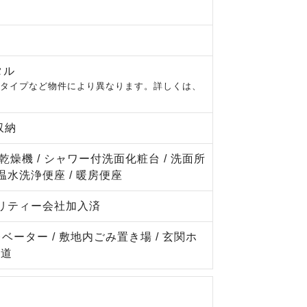
タル
するタイプなど物件により異なります。詳しくは、
収納
浄乾燥機 / シャワー付洗面化粧台 / 洗面所
/ 温水洗浄便座 / 暖房便座
キュリティー会社加入済
エレベーター / 敷地内ごみ置き場 / 玄関ホ
水道