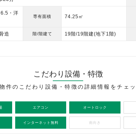
室6.5・洋
専有面積
74.25㎡
鉄骨造
階/階建て
19階/19階建(地下1階)
こだわり設備・特徴
物件のこだわり設備・特徴の詳細情報をチェ
場
エアコン
オートロック
インターネット無料
南向き