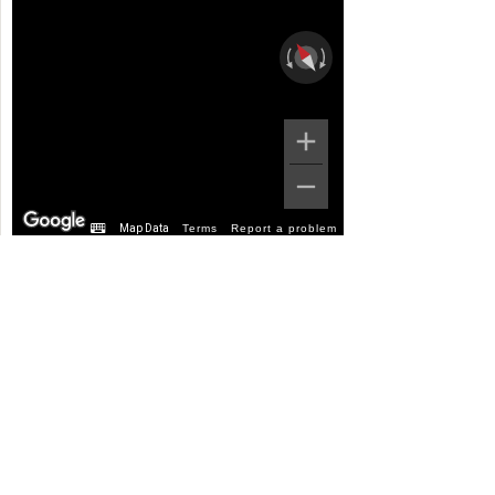
Map Data
Terms
Report a problem