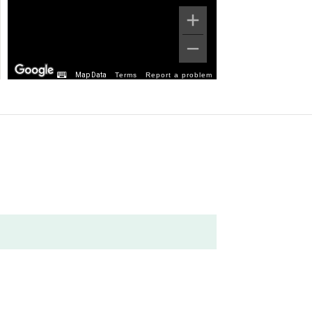
Map Data
Terms
Report a problem