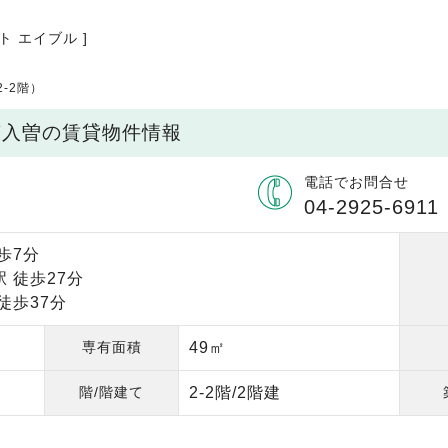
ト エイブル ]
-2階）
市南入曽の賃貸物件情報
電話でお問合せ
04-2925-6911
歩7分
 徒歩27分
徒歩37分
専有面積
49㎡
階/階建て
2-2階/2階建