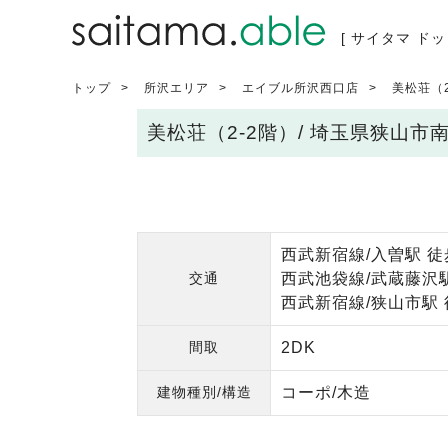
[ サイタマ ドッ
トップ
所沢エリア
エイブル所沢西口店
美松荘（2
美松荘（2-2階）/ 埼玉県狭山
西武新宿線/入曽駅 徒
交通
西武池袋線/武蔵藤沢駅
西武新宿線/狭山市駅 
間取
2DK
建物種別/構造
コーポ/木造