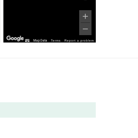
Map Data
Terms
Report a problem