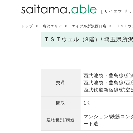
[ サイタマ ドッ
トップ
所沢エリア
エイブル所沢西口店
ＴＳＴウ
ＴＳＴウェル（3階）/ 埼玉県所
西武池袋・豊島線/所沢
交通
西武池袋・豊島線/西所
西武鉄道新宿線/航空公
間取
1K
マンション/鉄筋コン
建物種別/構造
ート造