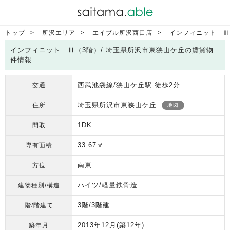
トップ
所沢エリア
エイブル所沢西口店
インフィニット Ⅲ
インフィニット Ⅲ（3階）/ 埼玉県所沢市東狭山ケ丘の賃貸物
件情報
西武池袋線/狭山ケ丘駅 徒歩2分
交通
埼玉県所沢市東狭山ケ丘
住所
地図
1DK
間取
33.67㎡
専有面積
南東
方位
ハイツ/軽量鉄骨造
建物種別/構造
3階/3階建
階/階建て
2013年12月
(築12年)
築年月