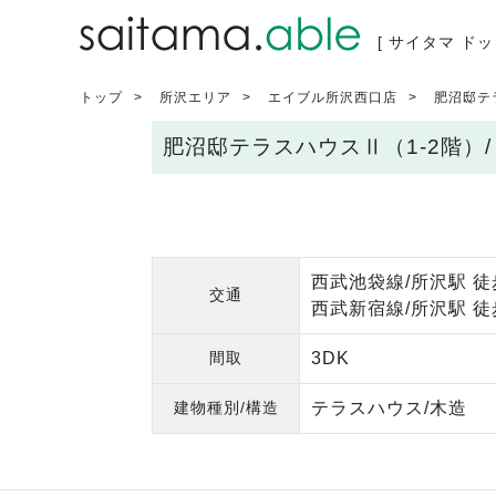
[ サイタマ ドッ
トップ
所沢エリア
エイブル所沢西口店
肥沼邸テ
肥沼邸テラスハウスⅡ（1-2階）
西武池袋線/所沢駅 徒
交通
西武新宿線/所沢駅 徒
間取
3DK
建物種別/構造
テラスハウス/木造