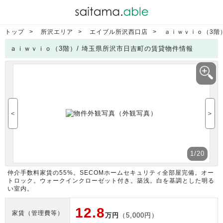
トップ
所沢エリア
エイブル所沢西口店
ａｉｗｖｉｏ（3階
ａｉｗｖｉｏ（3階）/ 埼玉県所沢市日吉町の賃貸物件情報
＜
＞
1
/20
仲介手数料家賃の55%。SECOMホームセキュリティ全部屋完備。オー
トロック。ウォークインクローゼット付き。築浅。白を基調とした明る
い室内。
12.8
家賃（管理費等）
万円
（5,000円）