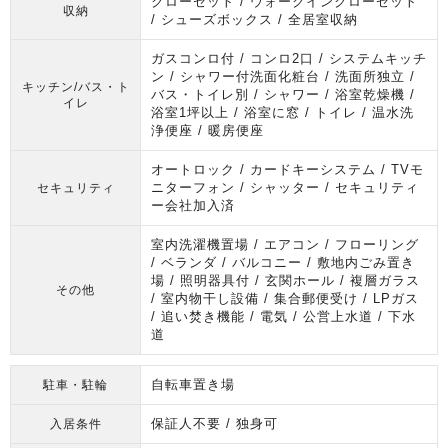
クローゼット / ウォークインクローゼット
収納
/ シューズボックス / 全居室収納
ガスコンロ付 / コンロ2口 / システムキッチ
ン / シャワー付洗面化粧台 / 洗面所独立 /
キッチン/バス・ト
バス・トイレ別 / シャワー / 浴室乾燥機 /
イレ
浴室1坪以上 / 浴室に窓 / トイレ / 温水洗
浄便座 / 暖房便座
オートロック / カードキーシステム / TVモ
ニターフォン / シャッター / セキュリティ
セキュリティ
ー会社加入済
室内洗濯機置場 / エアコン / フローリング
/ ベランダ / バルコニー / 敷地内ごみ置き
場 / 照明器具付 / 玄関ホール / 複層ガラス
その他
/ 室内物干し設備 / 集合郵便受け / LPガス
/ 追い焚き機能 / 電気 / 公営上水道 / 下水
道
自転車置き場
駐車・駐輪
保証人不要 / 独身可
入居条件