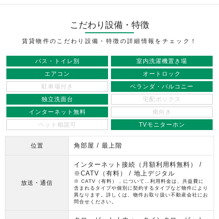
こだわり設備・特徴
賃貸物件のこだわり設備・特徴の詳細情報をチェック！
バス・トイレ別
室内洗濯機置き場
エアコン
オートロック
駐車場付き
ベランダ・バルコニー
独立洗面台
宅配ボックス
インターネット無料
南向き
ペット相談可
TVモニターホン
角部屋 / 最上階
位置
インターネット接続（月額利用料無料） /
※CATV（有料） / 地上デジタル
※ CATV（有料） , について…利用料金は、共益費に
放送・通信
含まれるタイプや個別に契約するタイプなど物件により
異なります。詳しくは、物件お取り扱い不動産会社にお
問合せください。