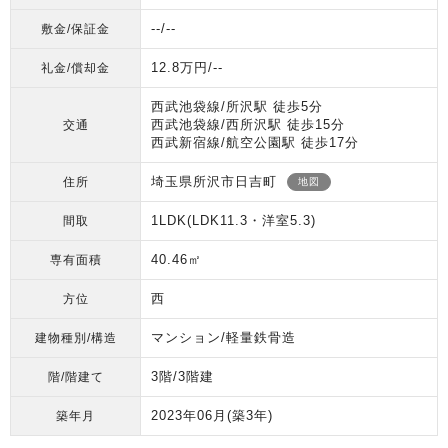
--/--
敷金/保証金
12.8万円/--
礼金/償却金
西武池袋線/所沢駅 徒歩5分
西武池袋線/西所沢駅 徒歩15分
交通
西武新宿線/航空公園駅 徒歩17分
埼玉県所沢市日吉町
住所
地図
1LDK(LDK11.3・洋室5.3)
間取
40.46㎡
専有面積
西
方位
マンション/軽量鉄骨造
建物種別/構造
3階/3階建
階/階建て
2023年06月
(築3年)
築年月