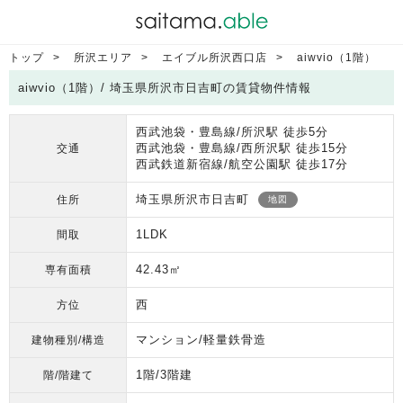
トップ
所沢エリア
エイブル所沢西口店
aiwvio（1階）
aiwvio（1階）/ 埼玉県所沢市日吉町の賃貸物件情報
西武池袋・豊島線/所沢駅 徒歩5分
西武池袋・豊島線/西所沢駅 徒歩15分
交通
西武鉄道新宿線/航空公園駅 徒歩17分
埼玉県所沢市日吉町
住所
地図
1LDK
間取
42.43㎡
専有面積
西
方位
マンション/軽量鉄骨造
建物種別/構造
1階/3階建
階/階建て