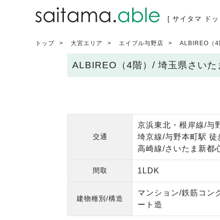
[ サイタマ ドッ
トップ
大宮エリア
エイブル与野店
ALBIREO（
ALBIREO（4階）/ 埼玉県さ
京浜東北・根岸線/与野
交通
埼京線/与野本町駅 徒
高崎線/さいたま新都心
間取
1LDK
マンション/鉄筋コン
建物種別/構造
ート造