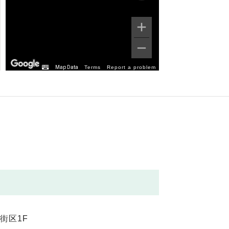
Map Data
Terms
Report a problem
街区1F