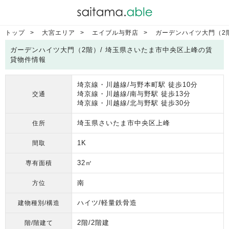
トップ
大宮エリア
エイブル与野店
ガーデンハイツ大門（2
ガーデンハイツ大門（2階）/ 埼玉県さいたま市中央区上峰の賃
貸物件情報
埼京線・川越線/与野本町駅 徒歩10分
埼京線・川越線/南与野駅 徒歩13分
交通
埼京線・川越線/北与野駅 徒歩30分
埼玉県さいたま市中央区上峰
住所
1K
間取
32㎡
専有面積
南
方位
ハイツ/軽量鉄骨造
建物種別/構造
2階/2階建
階/階建て