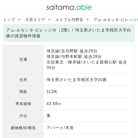
トップ
大宮エリア
エイブル与野店
アム-ルセンタ-ビレッジ
アム-ルセンタ-ビレッジⅢ（2階）/ 埼玉県さいたま市桜区大字白
鍬の賃貸物件情報
埼京線/北与野駅 徒歩28分
埼京線/与野本町駅 徒歩28分
交通
京浜東北・根岸線/さいたま新都心駅 徒歩
35分
埼玉県さいたま市桜区大字白鍬
住所
1LDK
間取
43.68㎡
専有面積
東
方位
アパート/木造
建物種別/構造