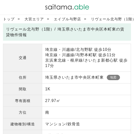
トップ
大宮エリア
エイブル与野店
リヴェール北与野（1階
リヴェール北与野（1階）/ 埼玉県さいたま市中央区本町東の賃
貸物件情報
埼京線・川越線/北与野駅 徒歩10分
埼京線・川越線/与野本町駅 徒歩11分
交通
京浜東北線・根岸線/さいたま新都心駅 徒歩
17分
埼玉県さいたま市中央区本町東
住所
地図
1K
間取
27.97㎡
専有面積
南
方位
マンション/鉄骨造
建物種別/構造