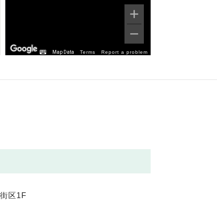
Map Data
Terms
Report a problem
街区1F