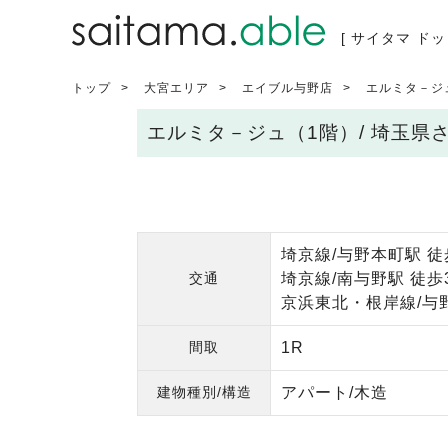
[ サイタマ ドッ
トップ
大宮エリア
エイブル与野店
エルミタ－ジ
エルミタ－ジュ（1階）/ 埼玉
埼京線/与野本町駅 徒
交通
埼京線/南与野駅 徒歩
京浜東北・根岸線/与野
間取
1R
建物種別/構造
アパート/木造