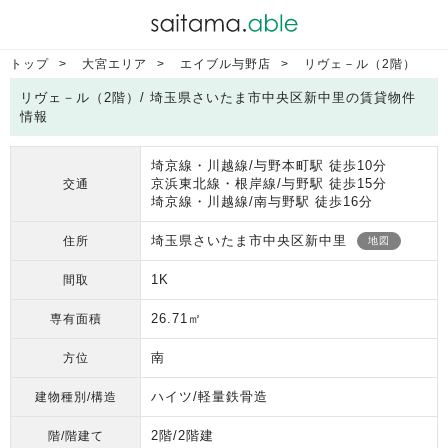
トップ
大宮エリア
エイブル与野店
リヴェ－ル（2階）
リヴェ－ル（2階）/ 埼玉県さいたま市中央区新中里の賃貸物件
情報
埼京線・川越線/与野本町駅 徒歩10分
京浜東北線・根岸線/与野駅 徒歩15分
交通
埼京線・川越線/南与野駅 徒歩16分
埼玉県さいたま市中央区新中里
住所
地図
1K
間取
26.71㎡
専有面積
南
方位
ハイツ/軽量鉄骨造
建物種別/構造
2階/2階建
階/階建て