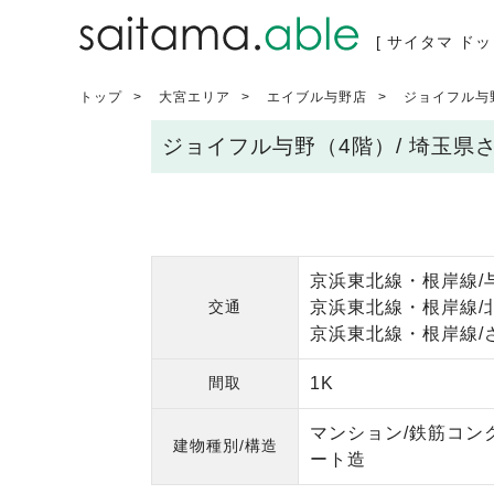
[ サイタマ ドッ
トップ
大宮エリア
エイブル与野店
ジョイフル与
ジョイフル与野（4階）/ 埼玉
京浜東北線・根岸線/
交通
京浜東北線・根岸線/北
京浜東北線・根岸線/
間取
1K
マンション/鉄筋コン
建物種別/構造
ート造