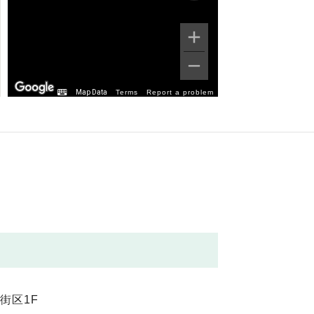
Map Data
Terms
Report a problem
街区1F