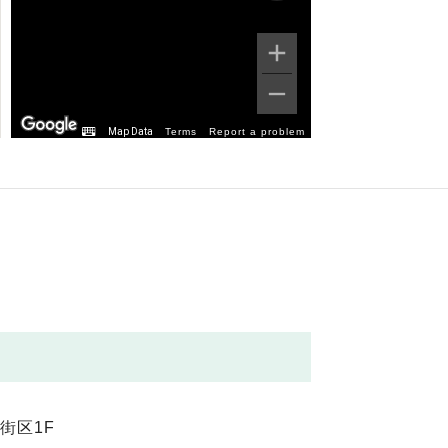
Map Data
Terms
Report a problem
街区1F