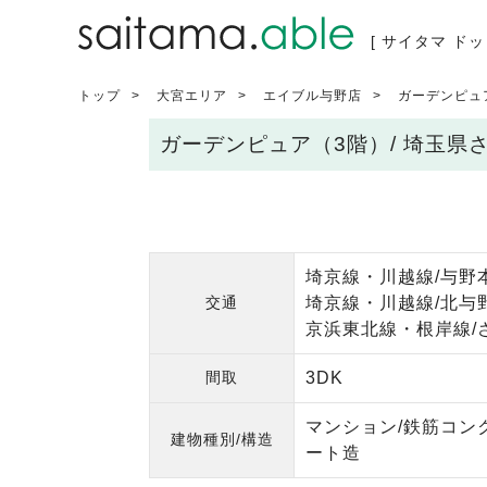
[ サイタマ ドッ
トップ
大宮エリア
エイブル与野店
ガーデンピュ
ガーデンピュア（3階）/ 埼玉
埼京線・川越線/与野本
交通
埼京線・川越線/北与野
京浜東北線・根岸線/
間取
3DK
マンション/鉄筋コン
建物種別/構造
ート造