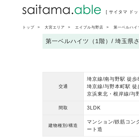
[ サイタマ ドッ
トップ
大宮エリア
エイブル与野店
第一ベルハイ
第一ベルハイツ（1階）/ 埼玉
埼京線/南与野駅 徒歩
交通
埼京線/与野本町駅 徒
京浜東北・根岸線/与野
間取
3LDK
マンション/鉄筋コン
建物種別/構造
ート造