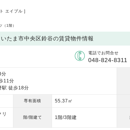
ト エイブル ]
ツ（1階）
県さいたま市中央区鈴谷の賃貸物件情報
電話でお問合せ
048-824-8311
8分
歩11分
駅 徒歩18分
専有面積
55.37㎡
クリ
階/階建て
1階/3階建