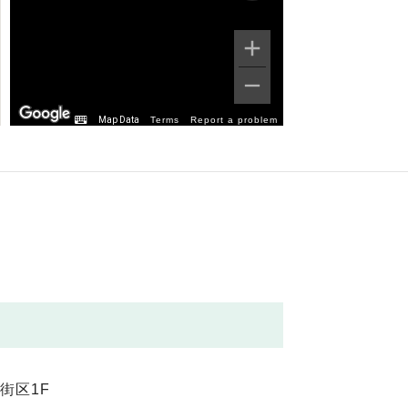
Map Data
Terms
Report a problem
街区1F