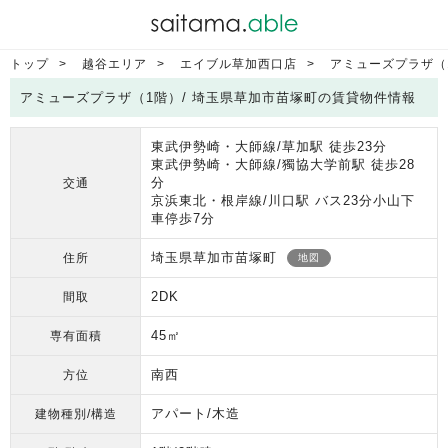
トップ
越谷エリア
エイブル草加西口店
アミューズプラザ（
アミューズプラザ（1階）/ 埼玉県草加市苗塚町の賃貸物件情報
東武伊勢崎・大師線/草加駅 徒歩23分
東武伊勢崎・大師線/獨協大学前駅 徒歩28
分
交通
京浜東北・根岸線/川口駅 バス23分小山下
車停歩7分
埼玉県草加市苗塚町
住所
地図
2DK
間取
45㎡
専有面積
南西
方位
アパート/木造
建物種別/構造