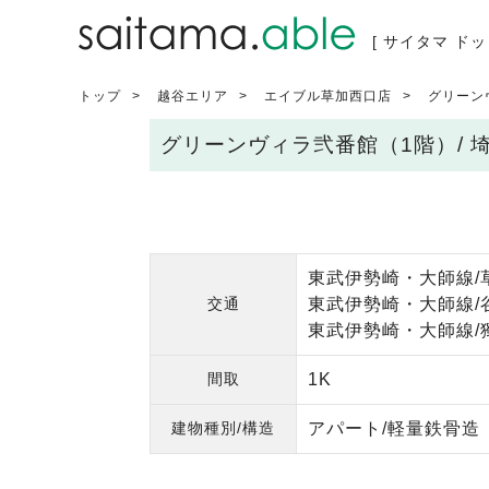
[ サイタマ ドッ
トップ
越谷エリア
エイブル草加西口店
グリーン
グリーンヴィラ弐番館（1階）/
東武伊勢崎・大師線/
交通
東武伊勢崎・大師線/谷
東武伊勢崎・大師線/
間取
1K
建物種別/構造
アパート/軽量鉄骨造