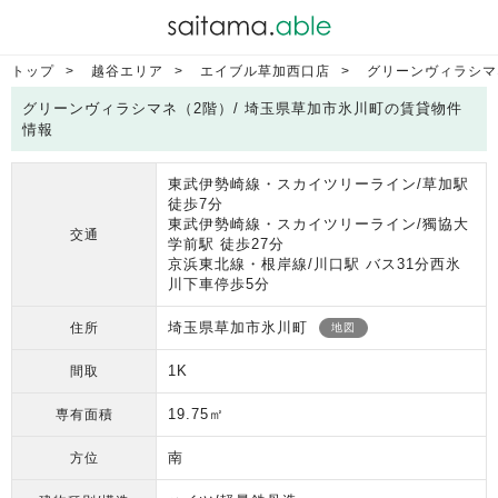
トップ
越谷エリア
エイブル草加西口店
グリーンヴィラシマ
グリーンヴィラシマネ（2階）/ 埼玉県草加市氷川町の賃貸物件
情報
東武伊勢崎線・スカイツリーライン/草加駅
徒歩7分
東武伊勢崎線・スカイツリーライン/獨協大
交通
学前駅 徒歩27分
京浜東北線・根岸線/川口駅 バス31分西氷
川下車停歩5分
埼玉県草加市氷川町
住所
地図
1K
間取
19.75㎡
専有面積
南
方位