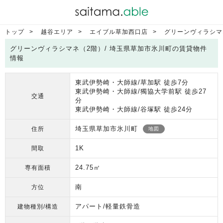
トップ
越谷エリア
エイブル草加西口店
グリーンヴィラシマ
グリーンヴィラシマネ（2階）/ 埼玉県草加市氷川町の賃貸物件
情報
東武伊勢崎・大師線/草加駅 徒歩7分
東武伊勢崎・大師線/獨協大学前駅 徒歩27
交通
分
東武伊勢崎・大師線/谷塚駅 徒歩24分
埼玉県草加市氷川町
住所
地図
1K
間取
24.75㎡
専有面積
南
方位
アパート/軽量鉄骨造
建物種別/構造