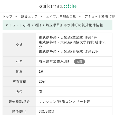
トップ
越谷エリア
エイブル草加西口店
アミュ－ト杉浦（3
アミュ－ト杉浦（3階）/ 埼玉県草加市氷川町の賃貸物件情報
東武伊勢崎・大師線/草加駅 徒歩4分
東武伊勢崎・大師線/獨協大学前駅 徒歩23
交通
分
東武伊勢崎・大師線/谷塚駅 徒歩23分
埼玉県草加市氷川町
住所
地図
1R
間取
20㎡
専有面積
南
方位
マンション/鉄筋コンクリート造
建物種別/構造
3階/5階建
階/階建て