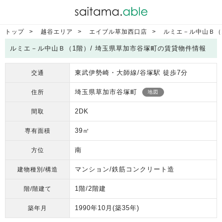
トップ
越谷エリア
エイブル草加西口店
ルミエ－ル中山Ｂ（
ルミエ－ル中山Ｂ（1階）/ 埼玉県草加市谷塚町の賃貸物件情報
東武伊勢崎・大師線/谷塚駅 徒歩7分
交通
埼玉県草加市谷塚町
住所
地図
2DK
間取
39㎡
専有面積
南
方位
マンション/鉄筋コンクリート造
建物種別/構造
1階/2階建
階/階建て
1990年10月
(築35年)
築年月