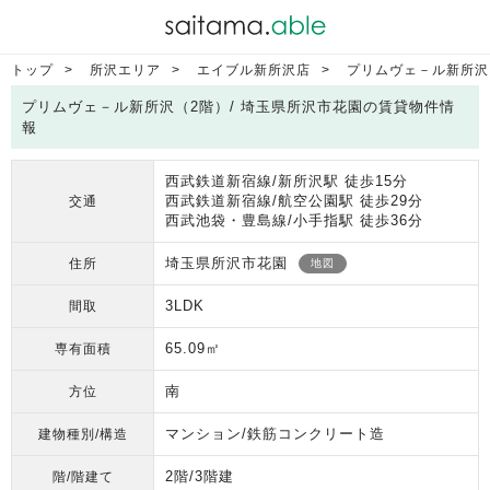
トップ
所沢エリア
エイブル新所沢店
プリムヴェ－ル新所沢
プリムヴェ－ル新所沢（2階）/ 埼玉県所沢市花園の賃貸物件情
報
西武鉄道新宿線/新所沢駅 徒歩15分
西武鉄道新宿線/航空公園駅 徒歩29分
交通
西武池袋・豊島線/小手指駅 徒歩36分
埼玉県所沢市花園
住所
地図
3LDK
間取
65.09㎡
専有面積
南
方位
マンション/鉄筋コンクリート造
建物種別/構造
2階/3階建
階/階建て