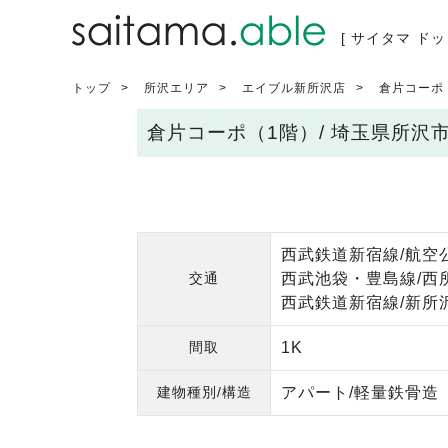
[ サイタマ ドッ
トップ
所沢エリア
エイブル新所沢店
倉片コーポ
倉片コーポ（1階）/ 埼玉県所沢
西武鉄道新宿線/航空公
交通
西武池袋・豊島線/西所
西武鉄道新宿線/新所沢
間取
1K
建物種別/構造
アパート/軽量鉄骨造