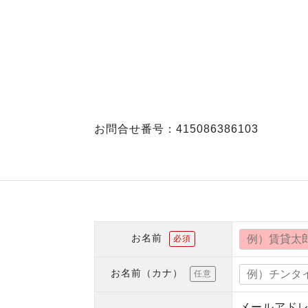
お問合せ番号：415086386103
お名前
必須
お名前（カナ）
任意
メールアド