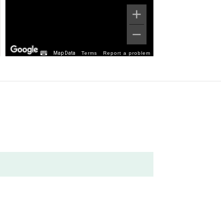
Map Data
Terms
Report a problem