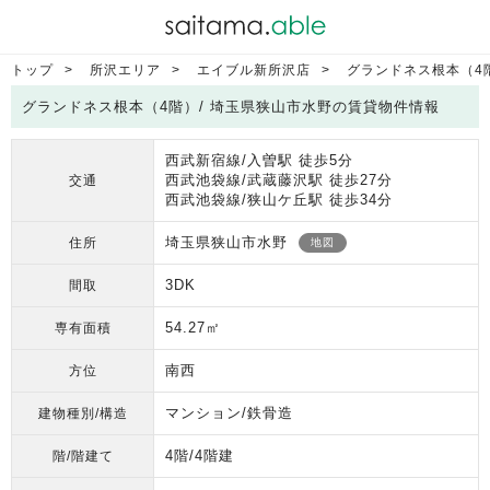
トップ
所沢エリア
エイブル新所沢店
グランドネス根本（4
グランドネス根本（4階）/ 埼玉県狭山市水野の賃貸物件情報
西武新宿線/入曽駅 徒歩5分
西武池袋線/武蔵藤沢駅 徒歩27分
交通
西武池袋線/狭山ケ丘駅 徒歩34分
埼玉県狭山市水野
住所
地図
3DK
間取
54.27㎡
専有面積
南西
方位
マンション/鉄骨造
建物種別/構造
4階/4階建
階/階建て