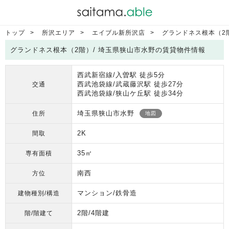
トップ
所沢エリア
エイブル新所沢店
グランドネス根本（2
グランドネス根本（2階）/ 埼玉県狭山市水野の賃貸物件情報
西武新宿線/入曽駅 徒歩5分
西武池袋線/武蔵藤沢駅 徒歩27分
交通
西武池袋線/狭山ケ丘駅 徒歩34分
埼玉県狭山市水野
住所
地図
2K
間取
35㎡
専有面積
南西
方位
マンション/鉄骨造
建物種別/構造
2階/4階建
階/階建て