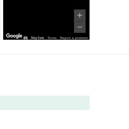
Map Data
Terms
Report a problem