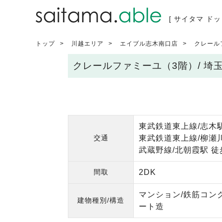
[ サイタマ ドッ
トップ
川越エリア
エイブル志木南口店
クレール
クレールファミーユ（3階）/ 埼
東武鉄道東上線/志木駅
交通
東武鉄道東上線/柳瀬川
武蔵野線/北朝霞駅 徒
間取
2DK
マンション/鉄筋コン
建物種別/構造
ート造