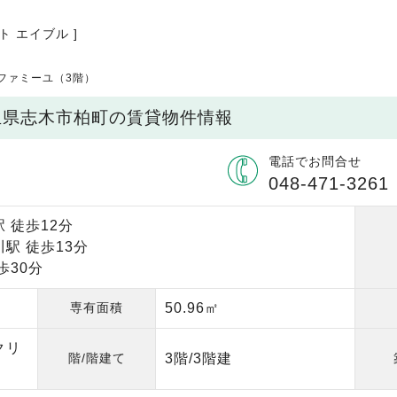
ト エイブル ]
ファミーユ（3階）
玉県志木市柏町の賃貸物件情報
電話でお問合せ
048-471-3261
 徒歩12分
駅 徒歩13分
歩30分
専有面積
50.96㎡
クリ
階/階建て
3階/3階建