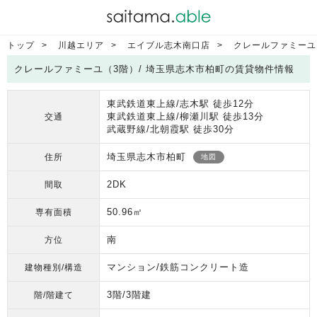
トップ
川越エリア
エイブル志木南口店
クレールファミーユ
クレールファミーユ（3階）/ 埼玉県志木市柏町の賃貸物件情報
東武鉄道東上線/志木駅 徒歩12分
東武鉄道東上線/柳瀬川駅 徒歩13分
交通
武蔵野線/北朝霞駅 徒歩30分
埼玉県志木市柏町
住所
地図
2DK
間取
50.96㎡
専有面積
南
方位
マンション/鉄筋コンクリート造
建物種別/構造
3階/3階建
階/階建て