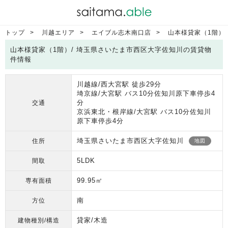
トップ
川越エリア
エイブル志木南口店
山本様貸家（1階）
山本様貸家（1階）/ 埼玉県さいたま市西区大字佐知川の賃貸物
件情報
川越線/西大宮駅 徒歩29分
埼京線/大宮駅 バス10分佐知川原下車停歩4
分
交通
京浜東北・根岸線/大宮駅 バス10分佐知川
原下車停歩4分
埼玉県さいたま市西区大字佐知川
住所
地図
5LDK
間取
99.95㎡
専有面積
南
方位
貸家/木造
建物種別/構造