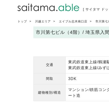
[ サイタマ ドッ
トップ
川越エリア
エイブル志木南口店
市川第七
市川第七ビル（4階）/ 埼玉県
東武鉄道東上線/鶴瀬駅
交通
東武鉄道東上線/みずほ
間取
3DK
マンション/鉄筋コン
建物種別/構造
ート造