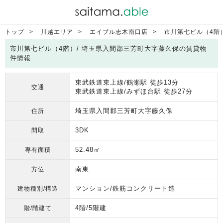
トップ
川越エリア
エイブル志木南口店
市川第七ビル（4階
市川第七ビル（4階）/ 埼玉県入間郡三芳町大字藤久保の賃貸物
件情報
東武鉄道東上線/鶴瀬駅 徒歩13分
交通
東武鉄道東上線/みずほ台駅 徒歩27分
埼玉県入間郡三芳町大字藤久保
住所
3DK
間取
52.48㎡
専有面積
南東
方位
マンション/鉄筋コンクリート造
建物種別/構造
4階/5階建
階/階建て