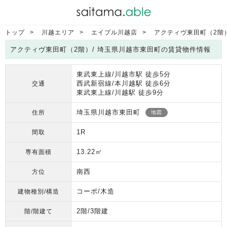
トップ
川越エリア
エイブル川越店
アクティヴ東田町（2階
アクティヴ東田町（2階）/ 埼玉県川越市東田町の賃貸物件情報
東武東上線/川越市駅 徒歩5分
西武新宿線/本川越駅 徒歩6分
交通
東武東上線/川越駅 徒歩9分
埼玉県川越市東田町
住所
地図
1R
間取
13.22㎡
専有面積
南西
方位
コーポ/木造
建物種別/構造
2階/3階建
階/階建て