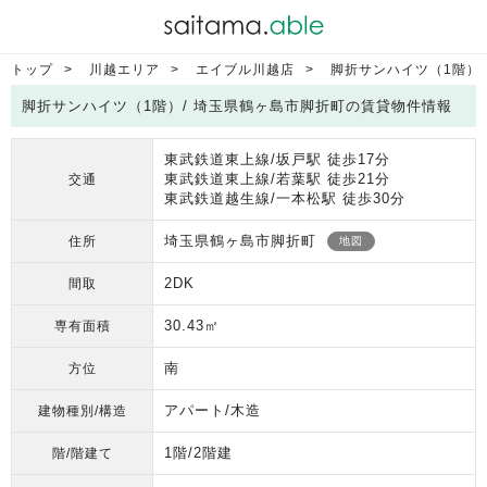
トップ
川越エリア
エイブル川越店
脚折サンハイツ（1階）
脚折サンハイツ（1階）/ 埼玉県鶴ヶ島市脚折町の賃貸物件情報
東武鉄道東上線/坂戸駅 徒歩17分
東武鉄道東上線/若葉駅 徒歩21分
交通
東武鉄道越生線/一本松駅 徒歩30分
埼玉県鶴ヶ島市脚折町
住所
地図
2DK
間取
30.43㎡
専有面積
南
方位
アパート/木造
建物種別/構造
1階/2階建
階/階建て