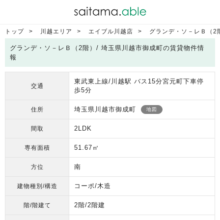
トップ
川越エリア
エイブル川越店
グランデ・ソ－レＢ（2
グランデ・ソ－レＢ（2階）/ 埼玉県川越市御成町の賃貸物件情
報
東武東上線/川越駅 バス15分宮元町下車停
交通
歩5分
埼玉県川越市御成町
住所
地図
2LDK
間取
51.67㎡
専有面積
南
方位
コーポ/木造
建物種別/構造
2階/2階建
階/階建て