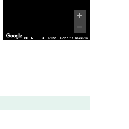
Map Data
Terms
Report a problem