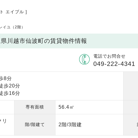
ト エイブル ]
レイユ（2階）
埼玉県川越市仙波町の賃貸物件情報
電話でお問合せ
049-222-4341
歩8分
徒歩20分
徒歩16分
専有面積
56.4㎡
クリ
階/階建て
2階/3階建