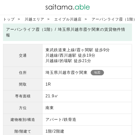
トップ
川越エリア
エイブル川越店
アーバンライフ霞（1階
アーバンライフ霞（1階）/ 埼玉県川越市霞ケ関東の賃貸物件情
報
東武鉄道東上線/霞ヶ関駅 徒歩9分
川越線/西川越駅 徒歩19分
交通
川越線/的場駅 徒歩21分
埼玉県川越市霞ケ関東
住所
地図
1R
間取
21.9㎡
専有面積
南東
方位
アパート/鉄骨造
建物種別/構造
1階/2階建
階/階建て