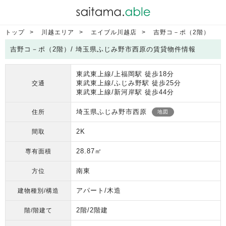
トップ
川越エリア
エイブル川越店
吉野コ－ポ（2階）
吉野コ－ポ（2階）/ 埼玉県ふじみ野市西原の賃貸物件情報
東武東上線/上福岡駅 徒歩18分
東武東上線/ふじみ野駅 徒歩25分
交通
東武東上線/新河岸駅 徒歩44分
埼玉県ふじみ野市西原
住所
地図
2K
間取
28.87㎡
専有面積
南東
方位
アパート/木造
建物種別/構造
2階/2階建
階/階建て