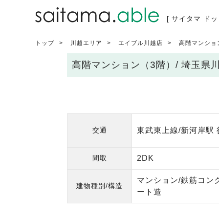
[ サイタマ ドッ
トップ
川越エリア
エイブル川越店
高階マンショ
高階マンション（3階）/ 埼玉県
交通
東武東上線/新河岸駅 
間取
2DK
マンション/鉄筋コン
建物種別/構造
ート造