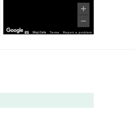
Map Data
Terms
Report a problem