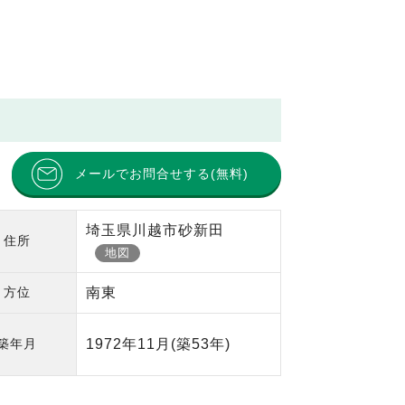
メールでお問合せする(無料)
埼玉県川越市砂新田
住所
地図
方位
南東
築年月
1972年11月
(築53年)