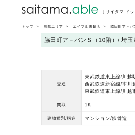
[ サイタマ ドッ
トップ
川越エリア
エイブル川越店
脇田町ア－バ
脇田町ア－バンＳ（10階）/ 埼
東武鉄道東上線/川越駅
交通
西武鉄道新宿線/本川越
東武鉄道東上線/川越市
間取
1K
建物種別/構造
マンション/鉄骨造