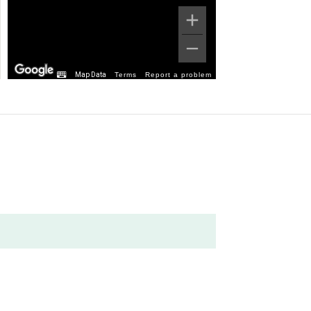
Map Data
Terms
Report a problem