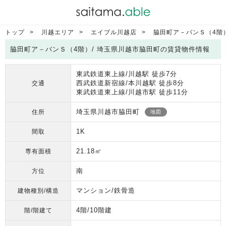
トップ
川越エリア
エイブル川越店
脇田町ア－バンＳ（4階
脇田町ア－バンＳ（4階）/ 埼玉県川越市脇田町の賃貸物件情報
東武鉄道東上線/川越駅 徒歩7分
西武鉄道新宿線/本川越駅 徒歩8分
交通
東武鉄道東上線/川越市駅 徒歩11分
埼玉県川越市脇田町
住所
地図
1K
間取
21.18㎡
専有面積
南
方位
マンション/鉄骨造
建物種別/構造
4階/10階建
階/階建て