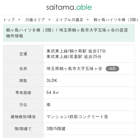
トップ
川越エリア
エイブル川越店
鶴ヶ島ハイツＢ棟（3階
鶴ヶ島ハイツＢ棟（3階）/ 埼玉県鶴ヶ島市大字五味ヶ谷の賃貸
物件情報
東武東上線/鶴ケ島駅 徒歩17分
交通
東武東上線/若葉駅 徒歩25分
埼玉県鶴ヶ島市大字五味ヶ谷
住所
地図
3LDK
間取
54.9㎡
専有面積
南
方位
マンション/鉄筋コンクリート造
建物種別/構造
3階/5階建
階/階建て