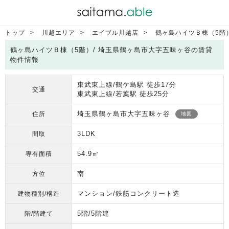
トップ
川越エリア
エイブル川越店
鶴ヶ島ハイツＢ棟（5階
鶴ヶ島ハイツＢ棟（5階）/ 埼玉県鶴ヶ島市大字五味ヶ谷の賃貸
物件情報
東武東上線/鶴ケ島駅 徒歩17分
交通
東武東上線/若葉駅 徒歩25分
埼玉県鶴ヶ島市大字五味ヶ谷
住所
地図
3LDK
間取
54.9㎡
専有面積
南
方位
マンション/鉄筋コンクリート造
建物種別/構造
5階/5階建
階/階建て