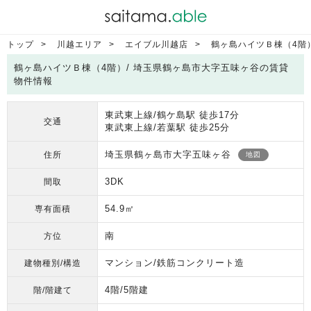
トップ
川越エリア
エイブル川越店
鶴ヶ島ハイツＢ棟（4階
鶴ヶ島ハイツＢ棟（4階）/ 埼玉県鶴ヶ島市大字五味ヶ谷の賃貸
物件情報
東武東上線/鶴ケ島駅 徒歩17分
交通
東武東上線/若葉駅 徒歩25分
埼玉県鶴ヶ島市大字五味ヶ谷
住所
地図
3DK
間取
54.9㎡
専有面積
南
方位
マンション/鉄筋コンクリート造
建物種別/構造
4階/5階建
階/階建て