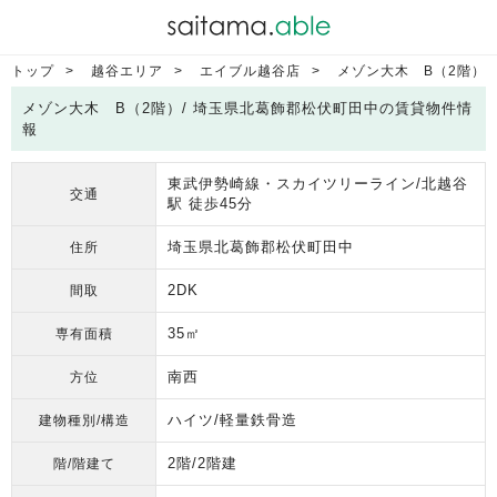
トップ
越谷エリア
エイブル越谷店
メゾン大木 B（2階）
メゾン大木 B（2階）/ 埼玉県北葛飾郡松伏町田中の賃貸物件情
報
東武伊勢崎線・スカイツリーライン/北越谷
交通
駅 徒歩45分
埼玉県北葛飾郡松伏町田中
住所
2DK
間取
35㎡
専有面積
南西
方位
ハイツ/軽量鉄骨造
建物種別/構造
2階/2階建
階/階建て