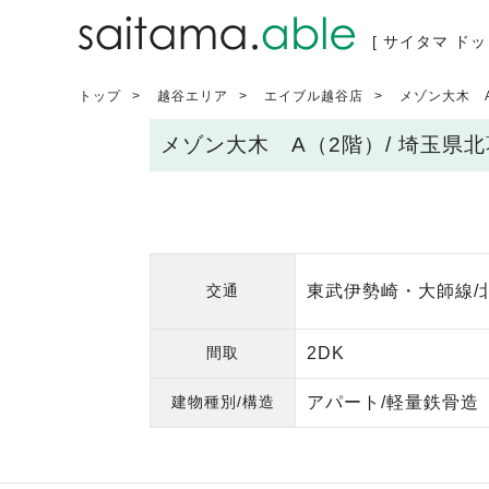
[ サイタマ ドッ
トップ
越谷エリア
エイブル越谷店
メゾン大木 
メゾン大木 A（2階）/ 埼玉県
交通
東武伊勢崎・大師線/北
間取
2DK
建物種別/構造
アパート/軽量鉄骨造