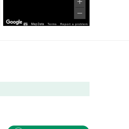
Map Data
Terms
Report a problem