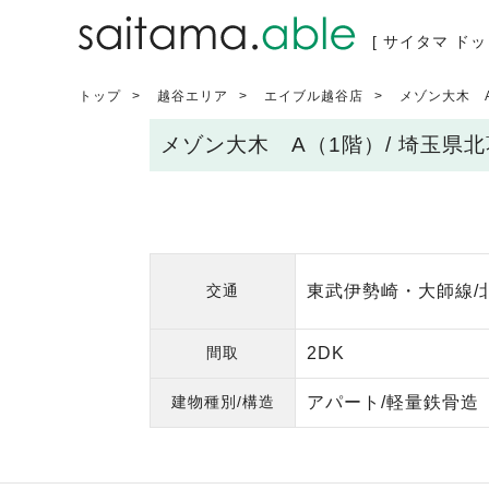
[ サイタマ ドッ
トップ
越谷エリア
エイブル越谷店
メゾン大木 
メゾン大木 A（1階）/ 埼玉県
交通
東武伊勢崎・大師線/北
間取
2DK
建物種別/構造
アパート/軽量鉄骨造