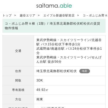
トップ
越谷エリア
エイブル新越谷駅前店
コ－ポふじみ野Ａ
コ－ポふじみ野Ａ棟（1階）/ 埼玉県北葛飾郡松伏町松伏の賃貸
物件情報
東武伊勢崎線・スカイツリーライン/北越谷
駅 バス15分松伏下車停歩1分
武蔵野線/南越谷駅 バス24分松伏下車停歩1
交通
分
東武伊勢崎線・スカイツリーライン/せんげ
ん台駅 徒歩56分
埼玉県北葛飾郡松伏町松伏
住所
地図
3DK
間取
49.92㎡
専有面積
南東
方位