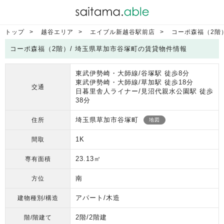
トップ
越谷エリア
エイブル新越谷駅前店
コーポ森福（2階
コーポ森福（2階）/ 埼玉県草加市谷塚町の賃貸物件情報
東武伊勢崎・大師線/谷塚駅 徒歩8分
東武伊勢崎・大師線/草加駅 徒歩18分
交通
日暮里舎人ライナー/見沼代親水公園駅 徒歩
38分
埼玉県草加市谷塚町
住所
地図
1K
間取
23.13㎡
専有面積
南
方位
アパート/木造
建物種別/構造
2階/2階建
階/階建て