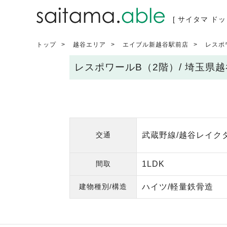
[ サイタマ ドッ
トップ
越谷エリア
エイブル新越谷駅前店
レスポ
レスポワールB（2階）/ 埼玉県
交通
武蔵野線/越谷レイクタ
間取
1LDK
建物種別/構造
ハイツ/軽量鉄骨造