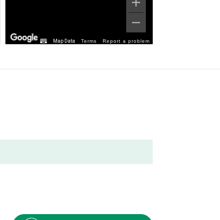
Map Data
Terms
Report a problem