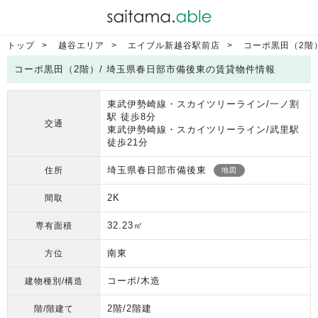
トップ
越谷エリア
エイブル新越谷駅前店
コーポ黒田（2階
コーポ黒田（2階）/ 埼玉県春日部市備後東の賃貸物件情報
東武伊勢崎線・スカイツリーライン/一ノ割
駅 徒歩8分
交通
東武伊勢崎線・スカイツリーライン/武里駅
徒歩21分
埼玉県春日部市備後東
住所
地図
2K
間取
32.23㎡
専有面積
南東
方位
コーポ/木造
建物種別/構造
2階/2階建
階/階建て